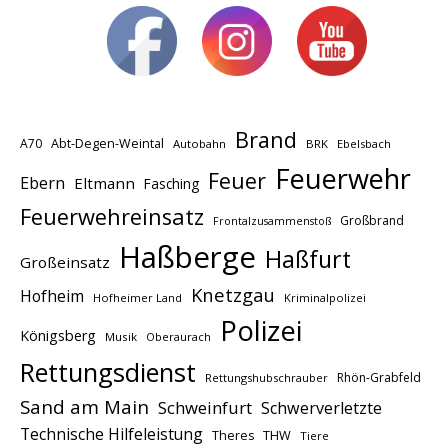
Brand
A70
Abt-Degen-Weintal
Autobahn
BRK
Ebelsbach
Feuerwehr
Feuer
Ebern
Eltmann
Fasching
Feuerwehreinsatz
Großbrand
Frontalzusammenstoß
Haßberge
Haßfurt
Großeinsatz
Knetzgau
Hofheim
Hofheimer Land
Kriminalpolizei
Polizei
Königsberg
Musik
Oberaurach
Rettungsdienst
Rhön-Grabfeld
Rettungshubschrauber
Sand am Main
Schweinfurt
Schwerverletzte
Technische Hilfeleistung
THW
Theres
Tiere