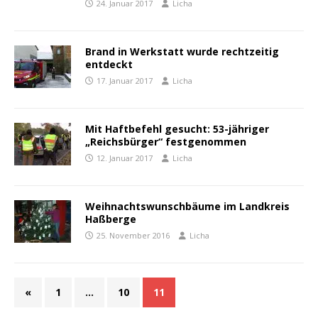
24. Januar 2017
Licha
Brand in Werkstatt wurde rechtzeitig
entdeckt
17. Januar 2017
Licha
Mit Haftbefehl gesucht: 53-jähriger
„Reichsbürger“ festgenommen
12. Januar 2017
Licha
Weihnachtswunschbäume im Landkreis
Haßberge
25. November 2016
Licha
«
1
…
10
11