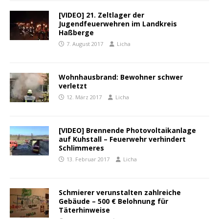
[VIDEO] 21. Zeltlager der
Jugendfeuerwehren im Landkreis
Haßberge
7. August 2017
Licha
Wohnhausbrand: Bewohner schwer
verletzt
12. März 2017
Licha
[VIDEO] Brennende Photovoltaikanlage
auf Kuhstall – Feuerwehr verhindert
Schlimmeres
13. Februar 2017
Licha
Schmierer verunstalten zahlreiche
Gebäude – 500 € Belohnung für
Täterhinweise