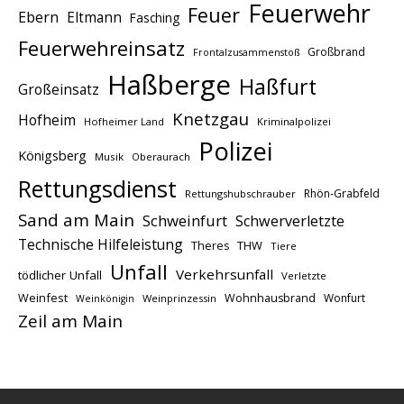
Feuerwehr
Feuer
Ebern
Eltmann
Fasching
Feuerwehreinsatz
Großbrand
Frontalzusammenstoß
Haßberge
Haßfurt
Großeinsatz
Knetzgau
Hofheim
Hofheimer Land
Kriminalpolizei
Polizei
Königsberg
Musik
Oberaurach
Rettungsdienst
Rhön-Grabfeld
Rettungshubschrauber
Sand am Main
Schweinfurt
Schwerverletzte
Technische Hilfeleistung
THW
Theres
Tiere
Unfall
Verkehrsunfall
tödlicher Unfall
Verletzte
Weinfest
Wohnhausbrand
Wonfurt
Weinprinzessin
Weinkönigin
Zeil am Main