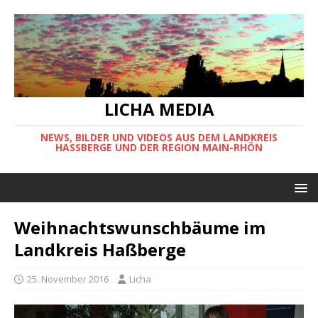
LICHA MEDIA
NEWS, BILDER UND VIDEOS AUS DEM LANDKREIS
HASSBERGE UND DER REGION MAIN-RHÖN
Weihnachtswunschbäume im
Landkreis Haßberge
25. November 2016
Licha