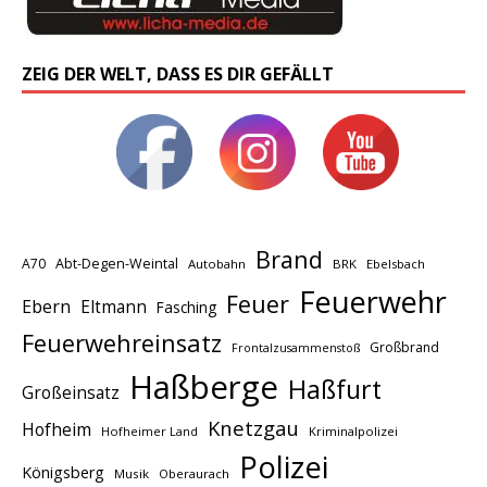
ZEIG DER WELT, DASS ES DIR GEFÄLLT
Brand
A70
Abt-Degen-Weintal
Autobahn
BRK
Ebelsbach
Feuerwehr
Feuer
Ebern
Eltmann
Fasching
Feuerwehreinsatz
Großbrand
Frontalzusammenstoß
Haßberge
Haßfurt
Großeinsatz
Knetzgau
Hofheim
Hofheimer Land
Kriminalpolizei
Polizei
Königsberg
Musik
Oberaurach