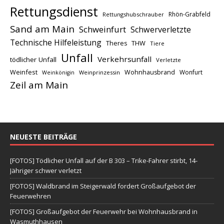
Rettungsdienst
Rhön-Grabfeld
Rettungshubschrauber
Sand am Main
Schweinfurt
Schwerverletzte
Technische Hilfeleistung
THW
Theres
Tiere
Unfall
Verkehrsunfall
tödlicher Unfall
Verletzte
Weinfest
Wohnhausbrand
Wonfurt
Weinprinzessin
Weinkönigin
Zeil am Main
NEUESTE BEITRÄGE
[FOTOS] Tödlicher Unfall auf der B 303 – Trike-Fahrer stirbt, 14-
Jähriger schwer verletzt
[FOTOS] Waldbrand im Steigerwald fordert Großaufgebot der
Feuerwehren
[FOTOS] Großaufgebot der Feuerwehr bei Wohnhausbrand in
Wasmuthhausen