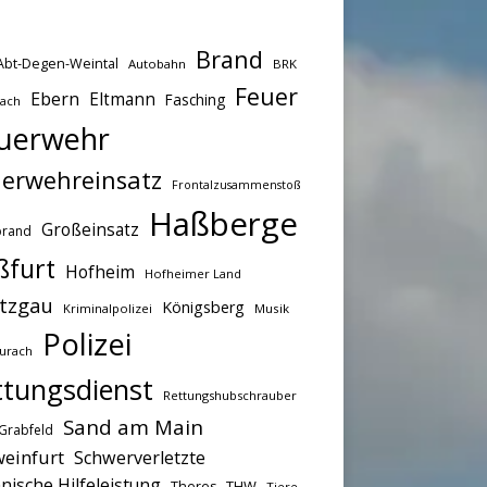
Brand
Abt-Degen-Weintal
Autobahn
BRK
Feuer
Ebern
Eltmann
Fasching
bach
uerwehr
erwehreinsatz
Frontalzusammenstoß
Haßberge
Großeinsatz
brand
ßfurt
Hofheim
Hofheimer Land
tzgau
Königsberg
Kriminalpolizei
Musik
Polizei
urach
ttungsdienst
Rettungshubschrauber
Sand am Main
Grabfeld
einfurt
Schwerverletzte
nische Hilfeleistung
THW
Theres
Tiere