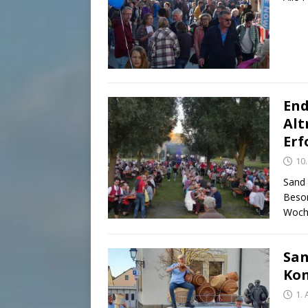
End
Alt
Erf
10
Sand 
Beson
Woch
San
Kon
1. 