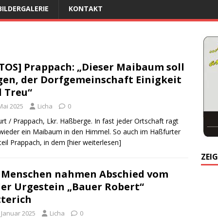
BILDERGALERIE
KONTAKT
TOS] Prappach: „Dieser Maibaum soll
gen, der Dorfgemeinschaft Einigkeit
 Treu“
Mai 2025
Licha
0
rt / Prappach, Lkr. Haßberge. In fast jeder Ortschaft ragt
 wieder ein Maibaum in den Himmel. So auch im Haßfurter
teil Prappach, in dem
[hier weiterlesen]
ZEIG
 Menschen nahmen Abschied vom
ler Urgestein „Bauer Robert“
terich
. Januar 2025
Licha
0