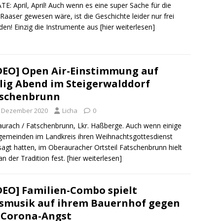
E: April, April! Auch wenn es eine super Sache für die
Raaser gewesen wäre, ist die Geschichte leider nur frei
den! Einzig die Instrumente aus
[hier weiterlesen]
DEO] Open Air-Einstimmung auf
lig Abend im Steigerwalddorf
tschenbrunn
. Dezember 2020
Licha
0
urach / Fatschenbrunn, Lkr. Haßberge. Auch wenn einige
gemeinden im Landkreis ihren Weihnachtsgottesdienst
agt hatten, im Oberauracher Ortsteil Fatschenbrunn hielt
n der Tradition fest.
[hier weiterlesen]
DEO] Familien-Combo spielt
smusik auf ihrem Bauernhof gegen
 Corona-Angst