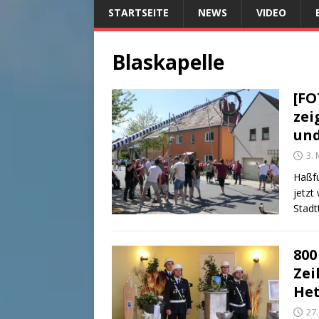
STARTSEITE
NEWS
VIDEO
Blaskapelle
[FO
zei
und
3. 
Haßfu
jetzt
Stadt
800
Zei
Het
27