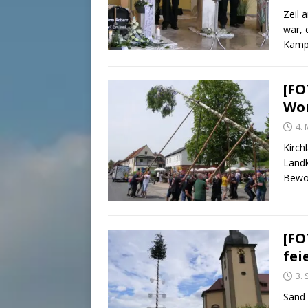
Zeil 
war, 
Kampf
[FO
Won
4. 
Kirch
Landk
Bewo
[FO
fei
3.
Sand 