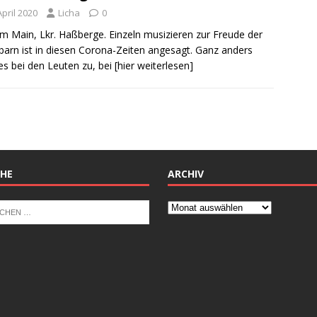
April 2020
Licha
0
am Main, Lkr. Haßberge. Einzeln musizieren zur Freude der
arn ist in diesen Corona-Zeiten angesagt. Ganz anders
es bei den Leuten zu, bei
[hier weiterlesen]
HE
ARCHIV