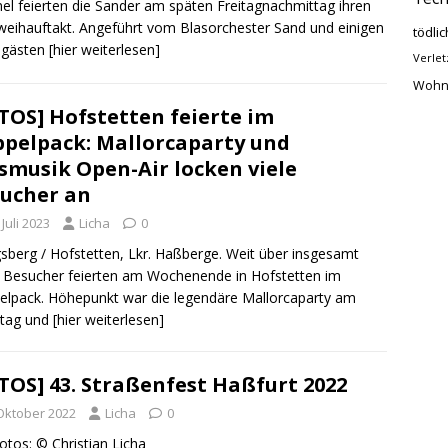
l feierten die Sander am späten Freitagnachmittag ihren
weihauftakt. Angeführt vom Blasorchester Sand und einigen
tödlic
ngästen
[hier weiterlesen]
Verlet
Wohn
TOS] Hofstetten feierte im
pelpack: Mallorcaparty und
smusik Open-Air locken viele
ucher an
 Juli 2023
Licha
0
sberg / Hofstetten, Lkr. Haßberge. Weit über insgesamt
 Besucher feierten am Wochenende in Hofstetten im
lpack. Höhepunkt war die legendäre Mallorcaparty am
tag und
[hier weiterlesen]
TOS] 43. Straßenfest Haßfurt 2022
 Oktober 2022
Licha
0
Fotos: © Christian Licha