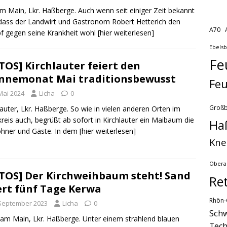
am Main, Lkr. Haßberge. Auch wenn seit einiger Zeit bekannt
dass der Landwirt und Gastronom Robert Hetterich den
A70
 gegen seine Krankheit wohl
[hier weiterlesen]
Ebels
Fe
TOS] Kirchlauter feiert den
nemonat Mai traditionsbewusst
Feu
Mai 2024
Licha
0
Groß
lauter, Lkr. Haßberge. So wie in vielen anderen Orten im
reis auch, begrüßt ab sofort in Kirchlauter ein Maibaum die
Ha
hner und Gäste. In dem
[hier weiterlesen]
Kne
Obera
TOS] Der Kirchweihbaum steht! Sand
Re
ert fünf Tage Kerwa
Rhön-
 September 2023
Licha
0
Schw
am Main, Lkr. Haßberge. Unter einem strahlend blauen
Tech