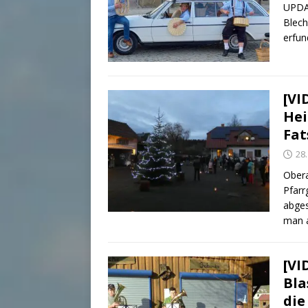
UPDAT
Blech
erfun
[VI
Hei
Fa
28
Obera
Pfarr
abges
man a
[VI
Bla
die