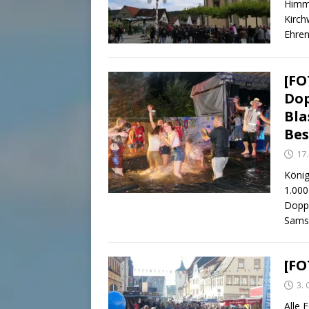
Himme
Kirch
Ehre
[FO
Dop
Bla
Bes
17.
König
1.000
Doppe
Sams
[FO
3.
Alle 