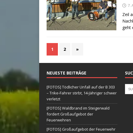
7. 
Zeil 
Nachb
geht 
1
2
»
NEUESTE BEITRÄGE
SUC
[FOTOS] Tödlicher Unfall auf der B 303
– Trike-Fahrer stirbt, 14-Jähriger schwer
verletzt
[FOTOS] Waldbrand im Steigerwald
fordert Großaufgebot der
Feuerwehren
[FOTOS] Großaufgebot der Feuerwehr