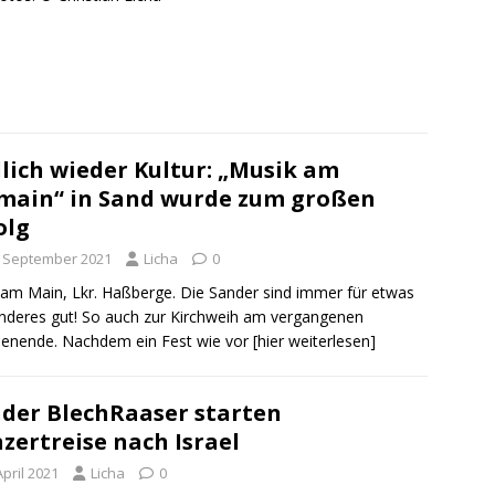
lich wieder Kultur: „Musik am
main“ in Sand wurde zum großen
olg
. September 2021
Licha
0
am Main, Lkr. Haßberge. Die Sander sind immer für etwas
deres gut! So auch zur Kirchweih am vergangenen
enende. Nachdem ein Fest wie vor
[hier weiterlesen]
der BlechRaaser starten
zertreise nach Israel
April 2021
Licha
0