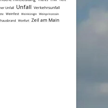
Unfall
Verkehrsunfall
her Unfall
Weinfest
zte
Weinprinzessin
Weinkönigin
Zeil am Main
hausbrand
Wonfurt