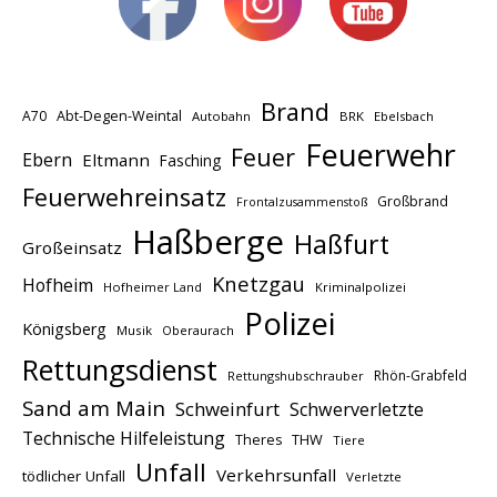
Brand
A70
Abt-Degen-Weintal
Autobahn
BRK
Ebelsbach
Feuerwehr
Feuer
Ebern
Eltmann
Fasching
Feuerwehreinsatz
Großbrand
Frontalzusammenstoß
Haßberge
Haßfurt
Großeinsatz
Knetzgau
Hofheim
Hofheimer Land
Kriminalpolizei
Polizei
Königsberg
Musik
Oberaurach
Rettungsdienst
Rhön-Grabfeld
Rettungshubschrauber
Sand am Main
Schweinfurt
Schwerverletzte
Technische Hilfeleistung
THW
Theres
Tiere
Unfall
Verkehrsunfall
tödlicher Unfall
Verletzte