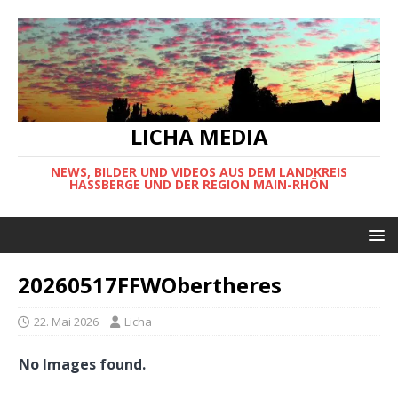
LICHA MEDIA
NEWS, BILDER UND VIDEOS AUS DEM LANDKREIS
HASSBERGE UND DER REGION MAIN-RHÖN
20260517FFWObertheres
22. Mai 2026
Licha
No Images found.