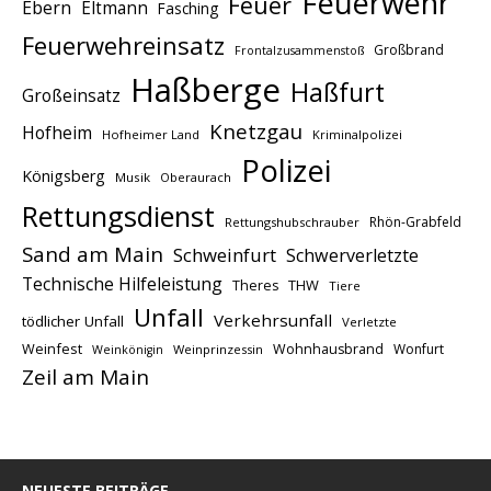
Feuerwehr
Feuer
Ebern
Eltmann
Fasching
Feuerwehreinsatz
Großbrand
Frontalzusammenstoß
Haßberge
Haßfurt
Großeinsatz
Knetzgau
Hofheim
Hofheimer Land
Kriminalpolizei
Polizei
Königsberg
Musik
Oberaurach
Rettungsdienst
Rhön-Grabfeld
Rettungshubschrauber
Sand am Main
Schweinfurt
Schwerverletzte
Technische Hilfeleistung
THW
Theres
Tiere
Unfall
Verkehrsunfall
tödlicher Unfall
Verletzte
Weinfest
Wohnhausbrand
Wonfurt
Weinprinzessin
Weinkönigin
Zeil am Main
NEUESTE BEITRÄGE