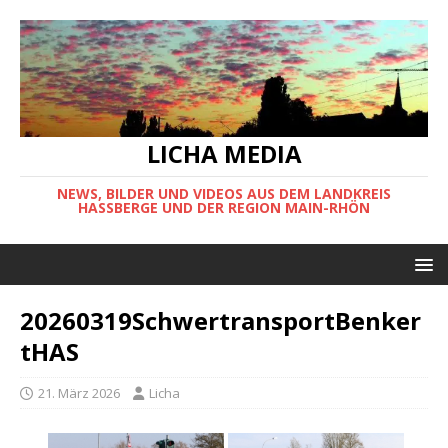
LICHA MEDIA
NEWS, BILDER UND VIDEOS AUS DEM LANDKREIS
HASSBERGE UND DER REGION MAIN-RHÖN
20260319SchwertransportBenker
tHAS
21. März 2026
Licha