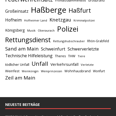
Großbrand
Frontalzusammenstoß
Haßberge
Haßfurt
Großeinsatz
Knetzgau
Hofheim
Hofheimer Land
Kriminalpolizei
Polizei
Königsberg
Musik
Oberaurach
Rettungsdienst
Rhön-Grabfeld
Rettungshubschrauber
Sand am Main
Schweinfurt
Schwerverletzte
Technische Hilfeleistung
THW
Theres
Tiere
Unfall
Verkehrsunfall
tödlicher Unfall
Verletzte
Weinfest
Wohnhausbrand
Wonfurt
Weinprinzessin
Weinkönigin
Zeil am Main
NEUESTE BEITRÄGE