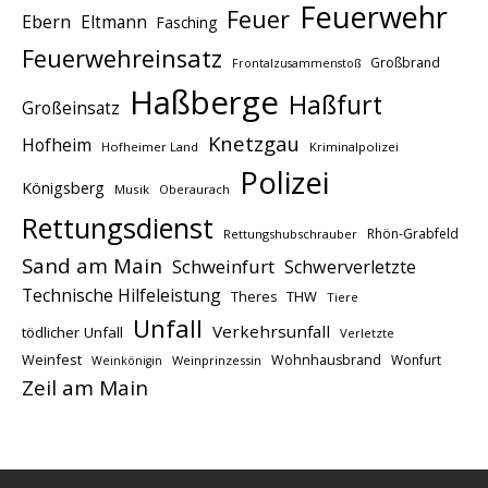
Feuerwehr
Feuer
Ebern
Eltmann
Fasching
Feuerwehreinsatz
Großbrand
Frontalzusammenstoß
Haßberge
Haßfurt
Großeinsatz
Knetzgau
Hofheim
Hofheimer Land
Kriminalpolizei
Polizei
Königsberg
Musik
Oberaurach
Rettungsdienst
Rhön-Grabfeld
Rettungshubschrauber
Sand am Main
Schweinfurt
Schwerverletzte
Technische Hilfeleistung
THW
Theres
Tiere
Unfall
Verkehrsunfall
tödlicher Unfall
Verletzte
Weinfest
Wohnhausbrand
Wonfurt
Weinprinzessin
Weinkönigin
Zeil am Main