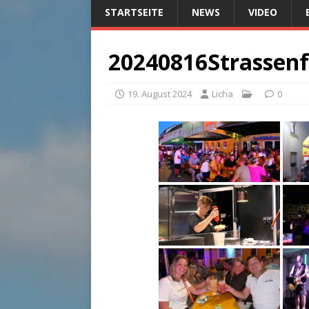
STARTSEITE
NEWS
VIDEO
20240816Strassen
19. August 2024
Licha
0