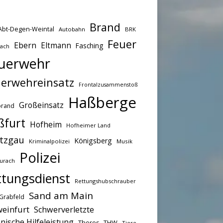
Brand
Abt-Degen-Weintal
Autobahn
BRK
Feuer
Ebern
Eltmann
Fasching
bach
uerwehr
erwehreinsatz
Frontalzusammenstoß
Haßberge
Großeinsatz
brand
ßfurt
Hofheim
Hofheimer Land
tzgau
Königsberg
Kriminalpolizei
Musik
Polizei
urach
ttungsdienst
Rettungshubschrauber
Sand am Main
Grabfeld
einfurt
Schwerverletzte
nische Hilfeleistung
THW
Theres
Tiere