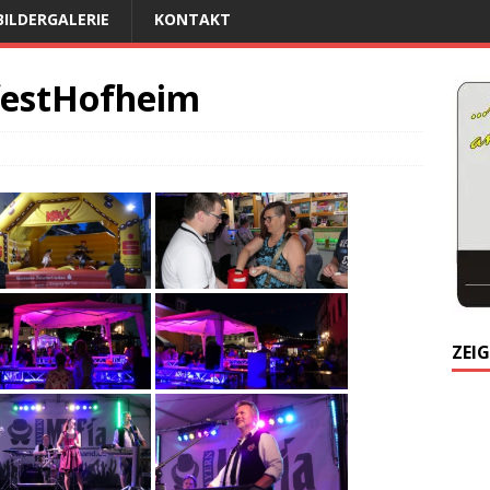
BILDERGALERIE
KONTAKT
festHofheim
ZEIG