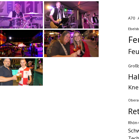
A70
Ebels
Fe
Feu
Groß
Ha
Kne
Obera
Re
Rhön-
Schw
Tech