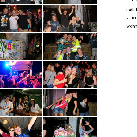
tödlic
Verlet
Wohn