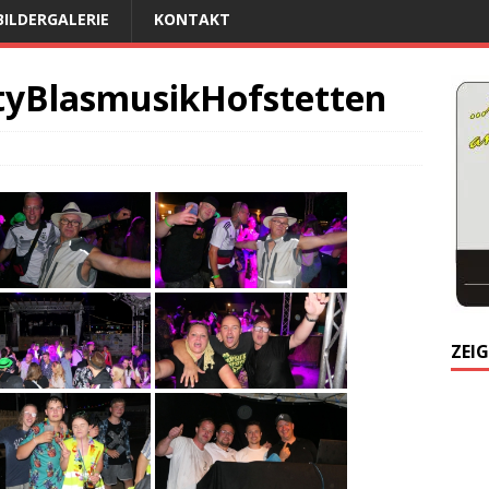
BILDERGALERIE
KONTAKT
tyBlasmusikHofstetten
ZEIG