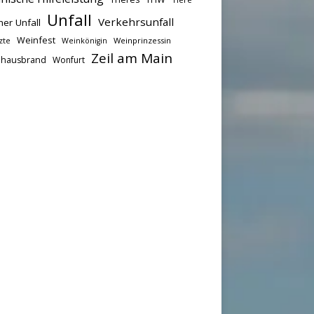
Unfall
Verkehrsunfall
her Unfall
Weinfest
zte
Weinprinzessin
Weinkönigin
Zeil am Main
hausbrand
Wonfurt