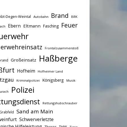
Brand
Abt-Degen-Weintal
Autobahn
BRK
Feuer
Ebern
Eltmann
Fasching
bach
uerwehr
erwehreinsatz
Frontalzusammenstoß
Haßberge
Großeinsatz
brand
ßfurt
Hofheim
Hofheimer Land
tzgau
Königsberg
Kriminalpolizei
Musik
Polizei
urach
ttungsdienst
Rettungshubschrauber
Sand am Main
Grabfeld
einfurt
Schwerverletzte
nische Hilfeleistung
THW
Theres
Tiere