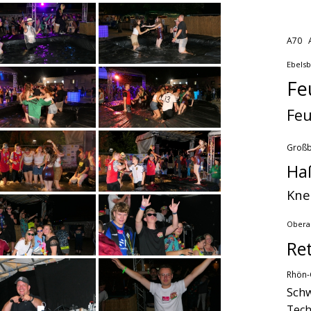
A70
Ebels
Fe
Feu
Groß
Ha
Kne
Obera
Re
Rhön-
Schw
Tech