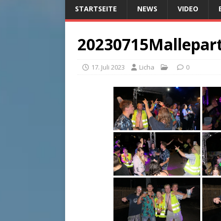
STARTSEITE
NEWS
VIDEO
20230715Mallepar
17. Juli 2023
Licha
0