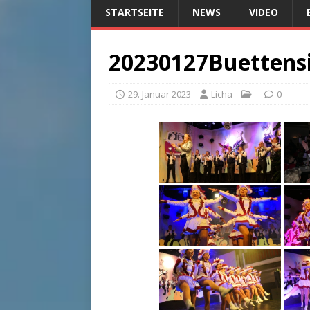
STARTSEITE
NEWS
VIDEO
20230127Buettens
29. Januar 2023
Licha
0