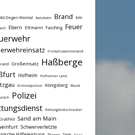
Brand
Abt-Degen-Weintal
Autobahn
BRK
Feuer
Ebern
Eltmann
Fasching
bach
uerwehr
erwehreinsatz
Frontalzusammenstoß
Haßberge
Großeinsatz
brand
ßfurt
Hofheim
Hofheimer Land
tzgau
Königsberg
Kriminalpolizei
Musik
Polizei
urach
ttungsdienst
Rettungshubschrauber
Sand am Main
Grabfeld
einfurt
Schwerverletzte
nische Hilfeleistung
THW
Theres
Tiere