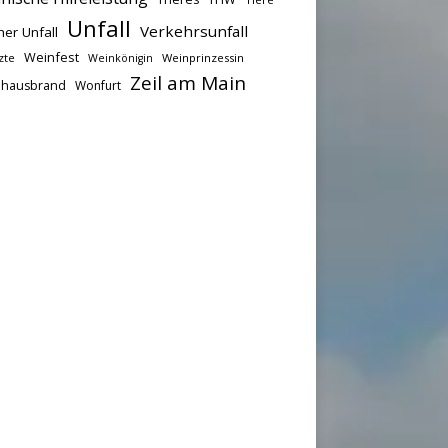
Unfall
Verkehrsunfall
her Unfall
Weinfest
zte
Weinprinzessin
Weinkönigin
Zeil am Main
hausbrand
Wonfurt