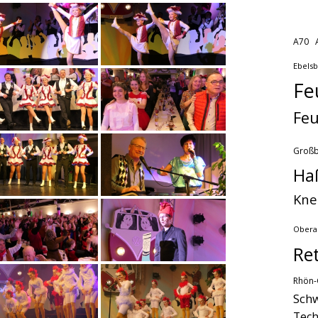
A70
Ebels
Fe
Feu
Groß
Ha
Kne
Obera
Re
Rhön-
Schw
Tech