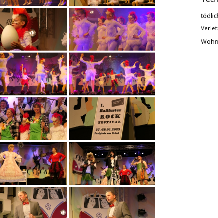
tödlic
Verlet
Wohn