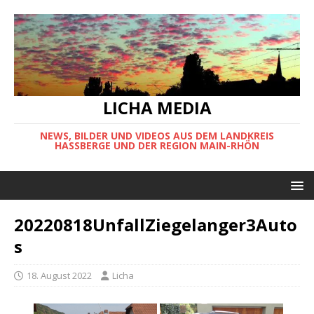
LICHA MEDIA
NEWS, BILDER UND VIDEOS AUS DEM LANDKREIS
HASSBERGE UND DER REGION MAIN-RHÖN
20220818UnfallZiegelanger3Auto
s
18. August 2022
Licha