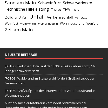
Sand am Main
Schweinfurt
Schwerverletzte
Technische Hilfeleistung
THW
Theres
Tiere
Unfall
Verkehrsunfall
tödlicher Unfall
Verletzte
Weinfest
Wohnhausbrand
Wonfurt
Weinprinzessin
Weinkönigin
Zeil am Main
NEUESTE BEITRÄGE
[FOTOS] Tödlicher Unfall auf der B 303 – Trike-Fahrer stirbt, 14-
Jähriger schwer verletzt
[FOTOS] Waldbrand im Steigerwald fordert Großaufgebot der
Feuerwehren
[FOTOS] Großaufgebot der Feuerwehr bei Wohnhausbrand in
Wasmuthhausen
Aufmerksame Autofahrerin verhindert Schlimmeres bei
Flächenbrand – hohe Waldbrandgefahr in Unterfranken