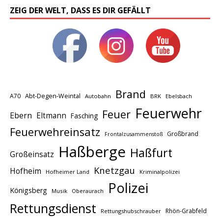
ZEIG DER WELT, DASS ES DIR GEFÄLLT
Brand
A70
Abt-Degen-Weintal
Autobahn
BRK
Ebelsbach
Feuerwehr
Feuer
Ebern
Eltmann
Fasching
Feuerwehreinsatz
Großbrand
Frontalzusammenstoß
Haßberge
Haßfurt
Großeinsatz
Knetzgau
Hofheim
Hofheimer Land
Kriminalpolizei
Polizei
Königsberg
Musik
Oberaurach
Rettungsdienst
Rhön-Grabfeld
Rettungshubschrauber