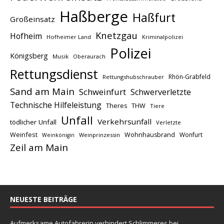
Haßberge
Haßfurt
Großeinsatz
Knetzgau
Hofheim
Hofheimer Land
Kriminalpolizei
Polizei
Königsberg
Musik
Oberaurach
Rettungsdienst
Rhön-Grabfeld
Rettungshubschrauber
Sand am Main
Schweinfurt
Schwerverletzte
Technische Hilfeleistung
THW
Theres
Tiere
Unfall
Verkehrsunfall
tödlicher Unfall
Verletzte
Weinfest
Wohnhausbrand
Wonfurt
Weinprinzessin
Weinkönigin
Zeil am Main
NEUESTE BEITRÄGE
Aufmerksame Autofahrerin verhindert Schlimmeres bei