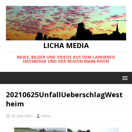
LICHA MEDIA
NEWS, BILDER UND VIDEOS AUS DEM LANDKREIS
HASSBERGE UND DER REGION MAIN-RHÖN
20210625UnfallUeberschlagWest
heim
25. Juni 2021
Licha