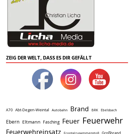
ZEIG DER WELT, DASS ES DIR GEFÄLLT
Brand
A70
Abt-Degen-Weintal
Autobahn
BRK
Ebelsbach
Feuerwehr
Feuer
Ebern
Eltmann
Fasching
Feuerwehreinsatz
Großbrand
Frontalzusammenstoß