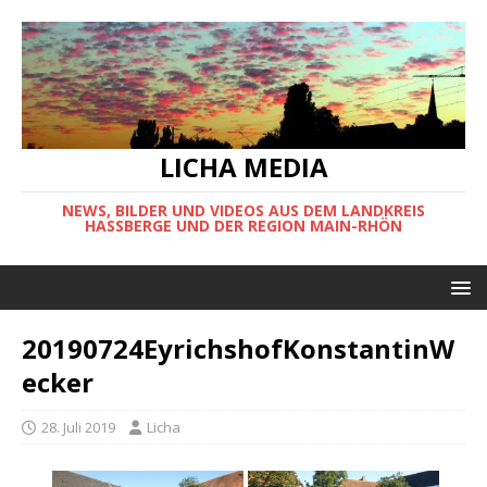
LICHA MEDIA
NEWS, BILDER UND VIDEOS AUS DEM LANDKREIS
HASSBERGE UND DER REGION MAIN-RHÖN
20190724EyrichshofKonstantinW
ecker
28. Juli 2019
Licha