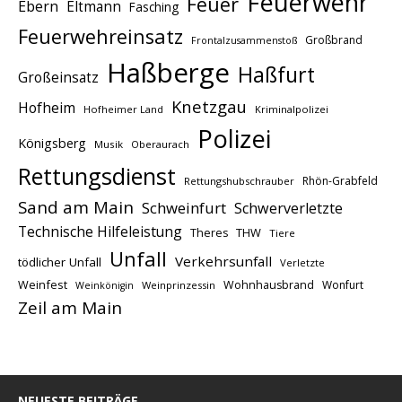
Feuerwehr
Feuer
Ebern
Eltmann
Fasching
Feuerwehreinsatz
Großbrand
Frontalzusammenstoß
Haßberge
Haßfurt
Großeinsatz
Knetzgau
Hofheim
Hofheimer Land
Kriminalpolizei
Polizei
Königsberg
Musik
Oberaurach
Rettungsdienst
Rhön-Grabfeld
Rettungshubschrauber
Sand am Main
Schweinfurt
Schwerverletzte
Technische Hilfeleistung
THW
Theres
Tiere
Unfall
Verkehrsunfall
tödlicher Unfall
Verletzte
Weinfest
Wohnhausbrand
Wonfurt
Weinprinzessin
Weinkönigin
Zeil am Main
NEUESTE BEITRÄGE