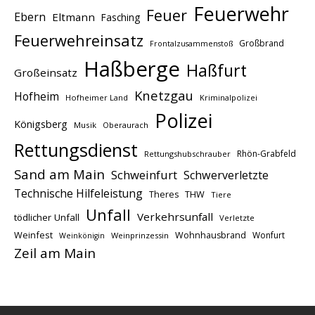
Feuerwehr
Feuer
Ebern
Eltmann
Fasching
Feuerwehreinsatz
Großbrand
Frontalzusammenstoß
Haßberge
Haßfurt
Großeinsatz
Knetzgau
Hofheim
Hofheimer Land
Kriminalpolizei
Polizei
Königsberg
Musik
Oberaurach
Rettungsdienst
Rhön-Grabfeld
Rettungshubschrauber
Sand am Main
Schweinfurt
Schwerverletzte
Technische Hilfeleistung
THW
Theres
Tiere
Unfall
Verkehrsunfall
tödlicher Unfall
Verletzte
Weinfest
Wohnhausbrand
Wonfurt
Weinprinzessin
Weinkönigin
Zeil am Main