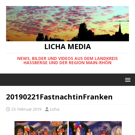
LICHA MEDIA
NEWS, BILDER UND VIDEOS AUS DEM LANDKREIS
HASSBERGE UND DER REGION MAIN-RHÖN
20190221FastnachtinFranken
23. Februar 2019
Licha