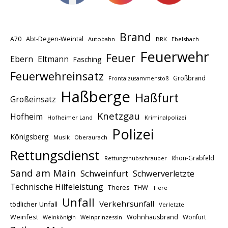
Brand
A70
Abt-Degen-Weintal
Autobahn
BRK
Ebelsbach
Feuerwehr
Feuer
Ebern
Eltmann
Fasching
Feuerwehreinsatz
Großbrand
Frontalzusammenstoß
Haßberge
Haßfurt
Großeinsatz
Knetzgau
Hofheim
Hofheimer Land
Kriminalpolizei
Polizei
Königsberg
Musik
Oberaurach
Rettungsdienst
Rhön-Grabfeld
Rettungshubschrauber
Sand am Main
Schweinfurt
Schwerverletzte
Technische Hilfeleistung
THW
Theres
Tiere
Unfall
Verkehrsunfall
tödlicher Unfall
Verletzte
Weinfest
Wohnhausbrand
Wonfurt
Weinprinzessin
Weinkönigin