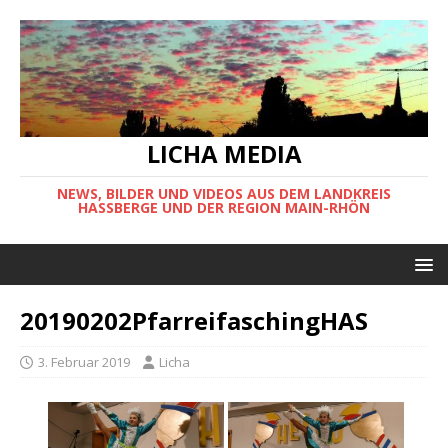
LICHA MEDIA
NEWS, BILDER UND VIDEOS AUS DEM LANDKREIS
HASSBERGE UND DER REGION MAIN-RHÖN
20190202PfarreifaschingHAS
3. Februar 2019
Licha