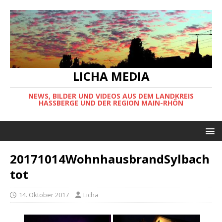
LICHA MEDIA
NEWS, BILDER UND VIDEOS AUS DEM LANDKREIS
HASSBERGE UND DER REGION MAIN-RHÖN
20171014WohnhausbrandSylbach
tot
14. Oktober 2017
Licha