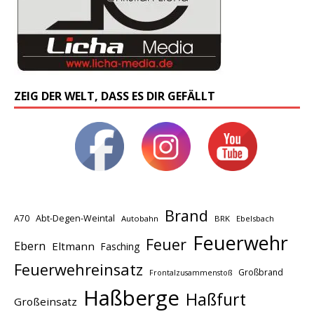
ZEIG DER WELT, DASS ES DIR GEFÄLLT
Brand
A70
Abt-Degen-Weintal
Autobahn
BRK
Ebelsbach
Feuerwehr
Feuer
Ebern
Eltmann
Fasching
Feuerwehreinsatz
Großbrand
Frontalzusammenstoß
Haßberge
Haßfurt
Großeinsatz