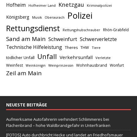
Knetzgau
Hofheim
Hofheimer Land
Kriminalpolizei
Polizei
Königsberg
Musik
Oberaurach
Rettungsdienst
Rhön-Grabfeld
Rettungshubschrauber
Sand am Main
Schweinfurt
Schwerverletzte
Technische Hilfeleistung
THW
Theres
Tiere
Unfall
Verkehrsunfall
tödlicher Unfall
Verletzte
Weinfest
Wohnhausbrand
Wonfurt
Weinprinzessin
Weinkönigin
Zeil am Main
NEUESTE BEITRÄGE
Aufmerksame Autofahrerin verhindert Schlimmeres bei
Flächenbrand – hohe Waldbrandgefahr in Unterfranken
[FOTOS] Auto durchbricht Hecke und landet an Friedhofsmauer