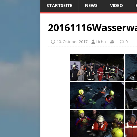
STARTSEITE
NEWS
VIDEO
20161116Wasser
10. Oktober 2017
Licha
0