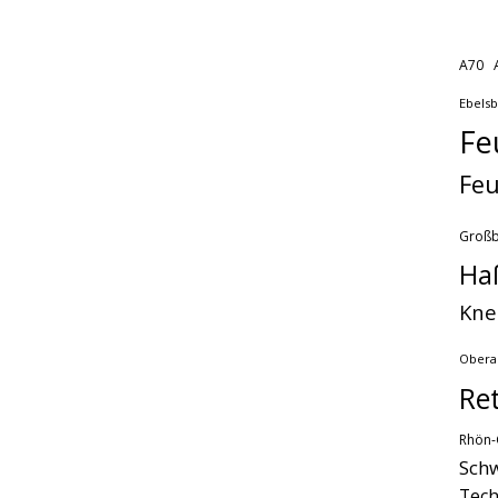
A70
Ebels
Fe
Feu
Groß
Ha
Kne
Obera
Re
Rhön-
Schw
Tech