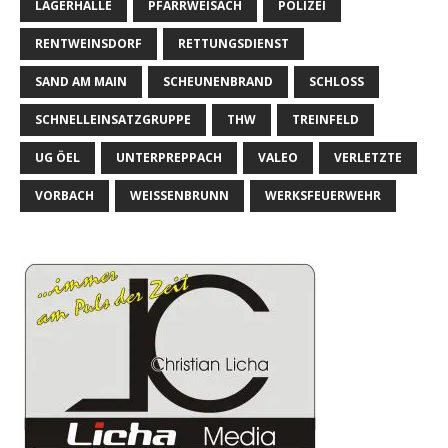
LAGERHALLE
PFARRWEISACH
POLIZEI
RENTWEINSDORF
RETTUNGSDIENST
SAND AM MAIN
SCHEUNENBRAND
SCHLOSS
SCHNELLEINSATZGRUPPE
THW
TREINFELD
UG ÖEL
UNTERPREPPACH
VALEO
VERLETZTE
VORBACH
WEISSENBRUNN
WERKSFEUERWEHR