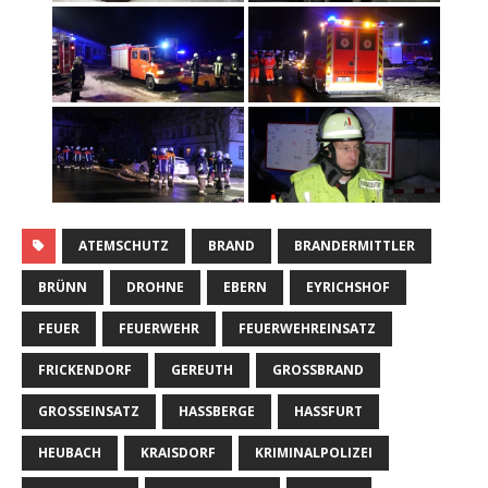
ATEMSCHUTZ
BRAND
BRANDERMITTLER
BRÜNN
DROHNE
EBERN
EYRICHSHOF
FEUER
FEUERWEHR
FEUERWEHREINSATZ
FRICKENDORF
GEREUTH
GROSSBRAND
GROSSEINSATZ
HASSBERGE
HASSFURT
HEUBACH
KRAISDORF
KRIMINALPOLIZEI