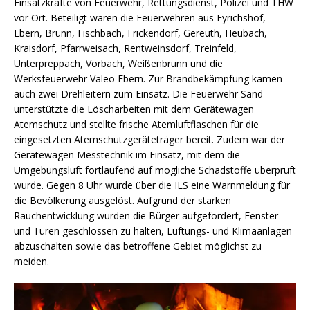
Einsatzkräfte von Feuerwehr, Rettungsdienst, Polizei und THW
vor Ort. Beteiligt waren die Feuerwehren aus Eyrichshof,
Ebern, Brünn, Fischbach, Frickendorf, Gereuth, Heubach,
Kraisdorf, Pfarrweisach, Rentweinsdorf, Treinfeld,
Unterpreppach, Vorbach, Weißenbrunn und die
Werksfeuerwehr Valeo Ebern. Zur Brandbekämpfung kamen
auch zwei Drehleitern zum Einsatz. Die Feuerwehr Sand
unterstützte die Löscharbeiten mit dem Gerätewagen
Atemschutz und stellte frische Atemluftflaschen für die
eingesetzten Atemschutzgeräteträger bereit. Zudem war der
Gerätewagen Messtechnik im Einsatz, mit dem die
Umgebungsluft fortlaufend auf mögliche Schadstoffe überprüft
wurde. Gegen 8 Uhr wurde über die ILS eine Warnmeldung für
die Bevölkerung ausgelöst. Aufgrund der starken
Rauchentwicklung wurden die Bürger aufgefordert, Fenster
und Türen geschlossen zu halten, Lüftungs- und Klimaanlagen
abzuschalten sowie das betroffene Gebiet möglichst zu
meiden.