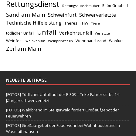
Rettungsdienst
Rhön-Grabfeld
Rettungshubschrauber
Sand am Main
Schweinfurt
Schwerverletzte
Technische Hilfeleistung
THW
Theres
Tiere
Unfall
Verkehrsunfall
tödlicher Unfall
Verletzte
Weinfest
Wohnhausbrand
Wonfurt
Weinprinzessin
Weinkönigin
Zeil am Main
NEUESTE BEITRÄGE
[FOTOS] Tödlicher Unfall auf der B 303 – Trike-Fahrer stirbt, 14-
Jähriger schwer verletzt
[FOTOS] Waldbrand im Steigerwald fordert Großaufgebot der
Feuerwehren
[FOTOS] Großaufgebot der Feuerwehr bei Wohnhausbrand in
Wasmuthhausen