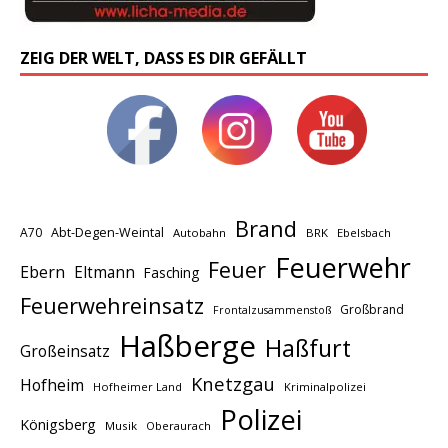
ZEIG DER WELT, DASS ES DIR GEFÄLLT
Brand
A70
Abt-Degen-Weintal
Autobahn
BRK
Ebelsbach
Feuerwehr
Feuer
Ebern
Eltmann
Fasching
Feuerwehreinsatz
Großbrand
Frontalzusammenstoß
Haßberge
Haßfurt
Großeinsatz
Knetzgau
Hofheim
Hofheimer Land
Kriminalpolizei
Polizei
Königsberg
Musik
Oberaurach