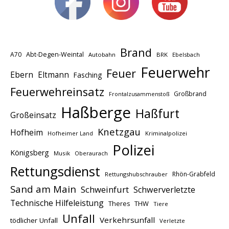
Brand
A70
Abt-Degen-Weintal
Autobahn
BRK
Ebelsbach
Feuerwehr
Feuer
Ebern
Eltmann
Fasching
Feuerwehreinsatz
Großbrand
Frontalzusammenstoß
Haßberge
Haßfurt
Großeinsatz
Knetzgau
Hofheim
Hofheimer Land
Kriminalpolizei
Polizei
Königsberg
Musik
Oberaurach
Rettungsdienst
Rhön-Grabfeld
Rettungshubschrauber
Sand am Main
Schweinfurt
Schwerverletzte
Technische Hilfeleistung
THW
Theres
Tiere
Unfall
Verkehrsunfall
tödlicher Unfall
Verletzte