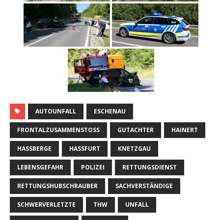
AUTOUNFALL
ESCHENAU
FRONTALZUSAMMENSTOSS
GUTACHTER
HAINERT
HASSBERGE
HASSFURT
KNETZGAU
LEBENSGEFAHR
POLIZEI
RETTUNGSDIENST
RETTUNGSHUBSCHRAUBER
SACHVERSTÄNDIGE
SCHWERVERLETZTE
THW
UNFALL