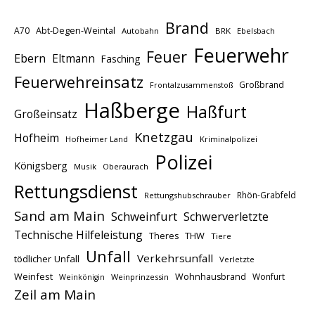
Brand
A70
Abt-Degen-Weintal
Autobahn
BRK
Ebelsbach
Feuerwehr
Feuer
Ebern
Eltmann
Fasching
Feuerwehreinsatz
Großbrand
Frontalzusammenstoß
Haßberge
Haßfurt
Großeinsatz
Knetzgau
Hofheim
Hofheimer Land
Kriminalpolizei
Polizei
Königsberg
Musik
Oberaurach
Rettungsdienst
Rhön-Grabfeld
Rettungshubschrauber
Sand am Main
Schweinfurt
Schwerverletzte
Technische Hilfeleistung
THW
Theres
Tiere
Unfall
Verkehrsunfall
tödlicher Unfall
Verletzte
Weinfest
Wohnhausbrand
Wonfurt
Weinprinzessin
Weinkönigin
Zeil am Main