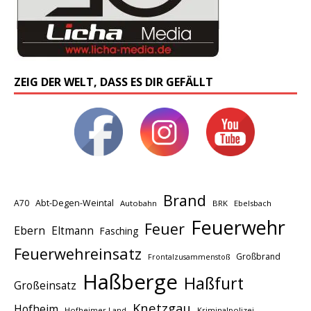
ZEIG DER WELT, DASS ES DIR GEFÄLLT
Brand
A70
Abt-Degen-Weintal
Autobahn
BRK
Ebelsbach
Feuerwehr
Feuer
Ebern
Eltmann
Fasching
Feuerwehreinsatz
Großbrand
Frontalzusammenstoß
Haßberge
Haßfurt
Großeinsatz
Knetzgau
Hofheim
Hofheimer Land
Kriminalpolizei