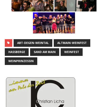
ABT-DEGEN-WEINTAL
ALTMAIN-WEINFEST
HASSBERGE
SAND AM MAIN
WEINFEST
WEINPRINZESSIN