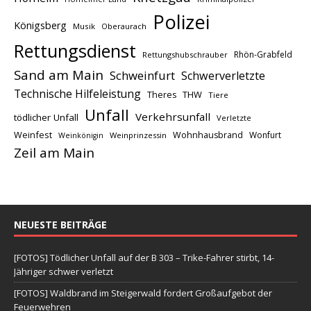
Polizei
Königsberg
Musik
Oberaurach
Rettungsdienst
Rhön-Grabfeld
Rettungshubschrauber
Sand am Main
Schweinfurt
Schwerverletzte
Technische Hilfeleistung
THW
Theres
Tiere
Unfall
Verkehrsunfall
tödlicher Unfall
Verletzte
Weinfest
Wohnhausbrand
Wonfurt
Weinprinzessin
Weinkönigin
Zeil am Main
NEUESTE BEITRÄGE
[FOTOS] Tödlicher Unfall auf der B 303 – Trike-Fahrer stirbt, 14-
Jähriger schwer verletzt
[FOTOS] Waldbrand im Steigerwald fordert Großaufgebot der
Feuerwehren