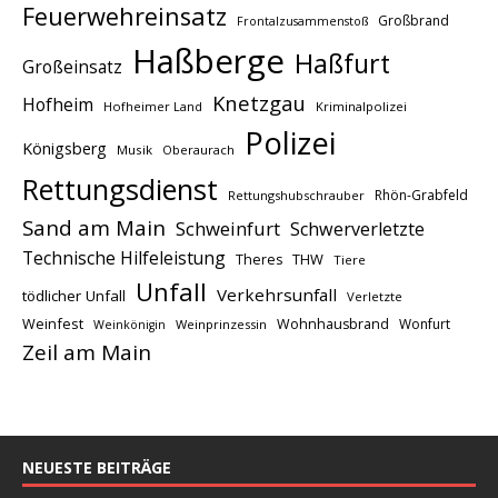
Feuerwehreinsatz
Großbrand
Frontalzusammenstoß
Haßberge
Haßfurt
Großeinsatz
Knetzgau
Hofheim
Hofheimer Land
Kriminalpolizei
Polizei
Königsberg
Musik
Oberaurach
Rettungsdienst
Rhön-Grabfeld
Rettungshubschrauber
Sand am Main
Schweinfurt
Schwerverletzte
Technische Hilfeleistung
THW
Theres
Tiere
Unfall
Verkehrsunfall
tödlicher Unfall
Verletzte
Weinfest
Wohnhausbrand
Wonfurt
Weinprinzessin
Weinkönigin
Zeil am Main
NEUESTE BEITRÄGE