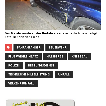
Der Mazda wurde an der Beifahrerseite erheblich beschädigt.
Foto: © Christian Licha
FAHRANFÄNGER
FEUERWEHR
FEUERWEHREINSATZ
HASSBERGE
KNETZGAU
POLIZEI
RETTUNGSDIENST
TECHNISCHE HILFELEISTUNG
UNFALL
VERKEHRSUNFALL