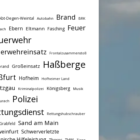
Brand
Abt-Degen-Weintal
Autobahn
BRK
Feuer
Ebern
Eltmann
Fasching
bach
uerwehr
erwehreinsatz
Frontalzusammenstoß
Haßberge
Großeinsatz
brand
ßfurt
Hofheim
Hofheimer Land
tzgau
Königsberg
Kriminalpolizei
Musik
Polizei
urach
ttungsdienst
Rettungshubschrauber
Sand am Main
Grabfeld
einfurt
Schwerverletzte
nische Hilfeleistung
THW
Theres
Tiere