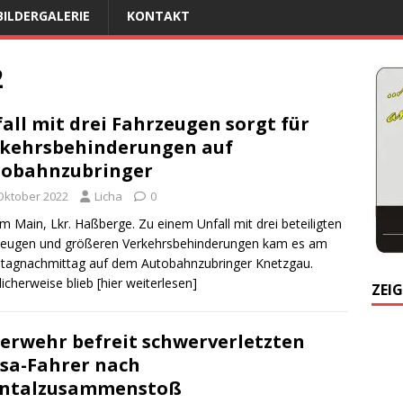
BILDERGALERIE
KONTAKT
2
all mit drei Fahrzeugen sorgt für
kehrsbehinderungen auf
tobahnzubringer
 Oktober 2022
Licha
0
am Main, Lkr. Haßberge. Zu einem Unfall mit drei beteiligten
zeugen und größeren Verkehrsbehinderungen kam es am
tagnachmittag auf dem Autobahnzubringer Knetzgau.
licherweise blieb
[hier weiterlesen]
ZEIG
erwehr befreit schwerverletzten
sa-Fahrer nach
ontalzusammenstoß