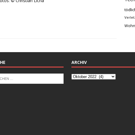
Fotos: © Christian Licha
tödlic
Verlet
Wohn
HE
ARCHIV