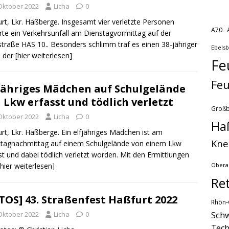
 Oktober 2022
Licha
0
rt, Lkr. Haßberge. Insgesamt vier verletzte Personen
A70
rte ein Verkehrsunfall am Dienstagvormittag auf der
straße HAS 10.. Besonders schlimm traf es einen 38-jähriger
Ebels
 der
[hier weiterlesen]
Fe
Feu
jähriges Mädchen auf Schulgelände
 Lkw erfasst und tödlich verletzt
Groß
 Oktober 2022
Licha
0
Ha
rt, Lkr. Haßberge. Ein elfjähriges Mädchen ist am
Kne
tagnachmittag auf einem Schulgelände von einem Lkw
st und dabei tödlich verletzt worden. Mit den Ermittlungen
[hier weiterlesen]
Obera
Re
TOS] 43. Straßenfest Haßfurt 2022
Rhön-
Schw
 Oktober 2022
Licha
0
Tech