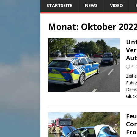
STARTSEITE
NEWS
VIDEO
Monat:
Oktober 202
Unf
Ver
Au
5.
Zeil 
Fahr
Diens
Glück
Feu
Cor
Fr