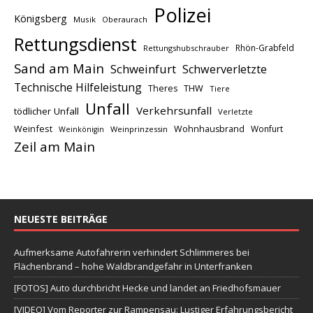
Polizei
Königsberg
Musik
Oberaurach
Rettungsdienst
Rhön-Grabfeld
Rettungshubschrauber
Sand am Main
Schweinfurt
Schwerverletzte
Technische Hilfeleistung
THW
Theres
Tiere
Unfall
Verkehrsunfall
tödlicher Unfall
Verletzte
Weinfest
Wohnhausbrand
Wonfurt
Weinprinzessin
Weinkönigin
Zeil am Main
NEUESTE BEITRÄGE
Aufmerksame Autofahrerin verhindert Schlimmeres bei
Flächenbrand – hohe Waldbrandgefahr in Unterfranken
[FOTOS] Auto durchbricht Hecke und landet an Friedhofsmauer
[VIDEO] Vom Reporter zur Rampensau: Lustiger Erfahrungsbericht