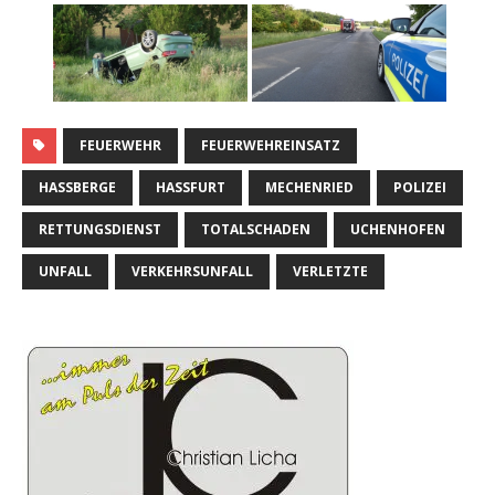
FEUERWEHR
FEUERWEHREINSATZ
HASSBERGE
HASSFURT
MECHENRIED
POLIZEI
RETTUNGSDIENST
TOTALSCHADEN
UCHENHOFEN
UNFALL
VERKEHRSUNFALL
VERLETZTE