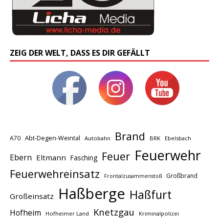
ZEIG DER WELT, DASS ES DIR GEFÄLLT
Brand
A70
Abt-Degen-Weintal
Autobahn
BRK
Ebelsbach
Feuerwehr
Feuer
Ebern
Eltmann
Fasching
Feuerwehreinsatz
Großbrand
Frontalzusammenstoß
Haßberge
Haßfurt
Großeinsatz
Knetzgau
Hofheim
Hofheimer Land
Kriminalpolizei