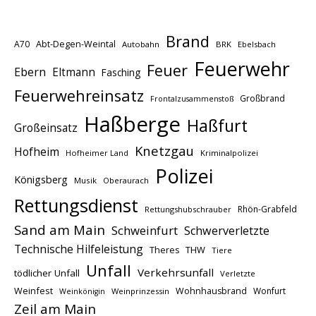
Brand
A70
Abt-Degen-Weintal
Autobahn
BRK
Ebelsbach
Feuerwehr
Feuer
Ebern
Eltmann
Fasching
Feuerwehreinsatz
Großbrand
Frontalzusammenstoß
Haßberge
Haßfurt
Großeinsatz
Knetzgau
Hofheim
Hofheimer Land
Kriminalpolizei
Polizei
Königsberg
Musik
Oberaurach
Rettungsdienst
Rhön-Grabfeld
Rettungshubschrauber
Sand am Main
Schweinfurt
Schwerverletzte
Technische Hilfeleistung
THW
Theres
Tiere
Unfall
Verkehrsunfall
tödlicher Unfall
Verletzte
Weinfest
Wohnhausbrand
Wonfurt
Weinprinzessin
Weinkönigin
Zeil am Main