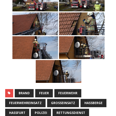
BRAND
FEUER
FEUERWEHR
FEUERWEHREINSATZ
GROSSEINSATZ
HASSBERGE
HASSFURT
POLIZEI
RETTUNGSDIENST