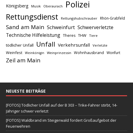
Polizei
Königsberg
Musik
Oberaurach
Rettungsdienst
Rhön-Grabfeld
Rettungshubschrauber
Sand am Main
Schweinfurt
Schwerverletzte
Technische Hilfeleistung
THW
Theres
Tiere
Unfall
Verkehrsunfall
tödlicher Unfall
Verletzte
Weinfest
Wohnhausbrand
Wonfurt
Weinprinzessin
Weinkönigin
Zeil am Main
NEUESTE BEITRÄGE
[FOTOS] Tödlicher Unfall auf der B 303 – Trike-Fahrer stirbt, 14-
Jähriger schwer verletzt
[FOTOS] Waldbrand im Steigerwald fordert Großaufgebot der
Feuerwehren