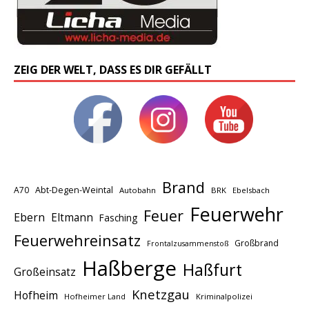
ZEIG DER WELT, DASS ES DIR GEFÄLLT
Brand
A70
Abt-Degen-Weintal
Autobahn
BRK
Ebelsbach
Feuerwehr
Feuer
Ebern
Eltmann
Fasching
Feuerwehreinsatz
Großbrand
Frontalzusammenstoß
Haßberge
Haßfurt
Großeinsatz
Knetzgau
Hofheim
Hofheimer Land
Kriminalpolizei