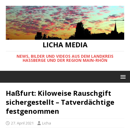
LICHA MEDIA
NEWS, BILDER UND VIDEOS AUS DEM LANDKREIS
HASSBERGE UND DER REGION MAIN-RHÖN
Haßfurt: Kiloweise Rauschgift
sichergestellt – Tatverdächtige
festgenommen
27. April 2021
Licha