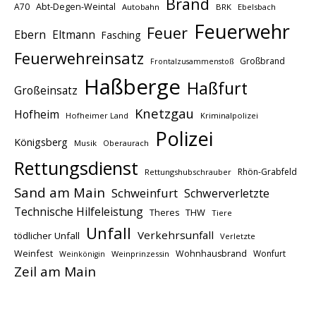
Brand
A70
Abt-Degen-Weintal
Autobahn
BRK
Ebelsbach
Feuerwehr
Feuer
Ebern
Eltmann
Fasching
Feuerwehreinsatz
Großbrand
Frontalzusammenstoß
Haßberge
Haßfurt
Großeinsatz
Knetzgau
Hofheim
Hofheimer Land
Kriminalpolizei
Polizei
Königsberg
Musik
Oberaurach
Rettungsdienst
Rhön-Grabfeld
Rettungshubschrauber
Sand am Main
Schweinfurt
Schwerverletzte
Technische Hilfeleistung
THW
Theres
Tiere
Unfall
Verkehrsunfall
tödlicher Unfall
Verletzte
Weinfest
Wohnhausbrand
Wonfurt
Weinprinzessin
Weinkönigin
Zeil am Main