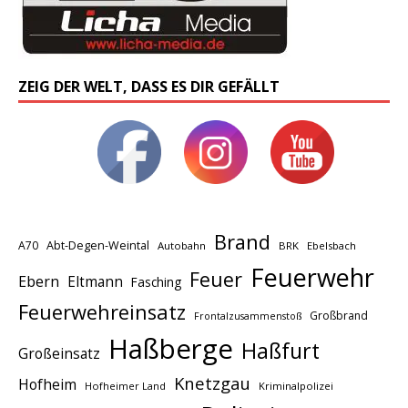
ZEIG DER WELT, DASS ES DIR GEFÄLLT
Brand
A70
Abt-Degen-Weintal
Autobahn
BRK
Ebelsbach
Feuerwehr
Feuer
Ebern
Eltmann
Fasching
Feuerwehreinsatz
Großbrand
Frontalzusammenstoß
Haßberge
Haßfurt
Großeinsatz
Knetzgau
Hofheim
Hofheimer Land
Kriminalpolizei