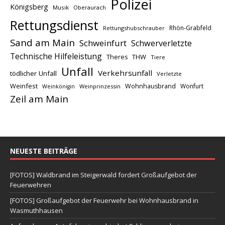
Polizei
Königsberg
Musik
Oberaurach
Rettungsdienst
Rhön-Grabfeld
Rettungshubschrauber
Sand am Main
Schweinfurt
Schwerverletzte
Technische Hilfeleistung
THW
Theres
Tiere
Unfall
Verkehrsunfall
tödlicher Unfall
Verletzte
Weinfest
Wohnhausbrand
Wonfurt
Weinprinzessin
Weinkönigin
Zeil am Main
NEUESTE BEITRÄGE
[FOTOS] Waldbrand im Steigerwald fordert Großaufgebot der
Feuerwehren
[FOTOS] Großaufgebot der Feuerwehr bei Wohnhausbrand in
Wasmuthhausen