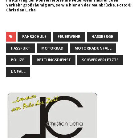
Im Auftrag der Polizei leitete die Feuerwehr Haßfurt den
Verkehr großräumig um, so wie hier an der Mainbrücke. Foto: ©
Christian Licha
FAHRSCHULE
FEUERWEHR
HASSBERGE
HASSFURT
MOTORRAD
MOTORRADUNFALL
POLIZEI
RETTUNGSDIENST
SCHWERVERLETZTE
UNFALL