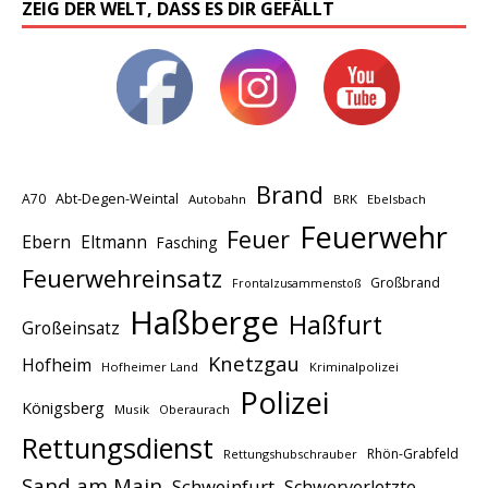
ZEIG DER WELT, DASS ES DIR GEFÄLLT
Brand
A70
Abt-Degen-Weintal
Autobahn
BRK
Ebelsbach
Feuerwehr
Feuer
Ebern
Eltmann
Fasching
Feuerwehreinsatz
Großbrand
Frontalzusammenstoß
Haßberge
Haßfurt
Großeinsatz
Knetzgau
Hofheim
Hofheimer Land
Kriminalpolizei
Polizei
Königsberg
Musik
Oberaurach
Rettungsdienst
Rhön-Grabfeld
Rettungshubschrauber
Sand am Main
Schweinfurt
Schwerverletzte