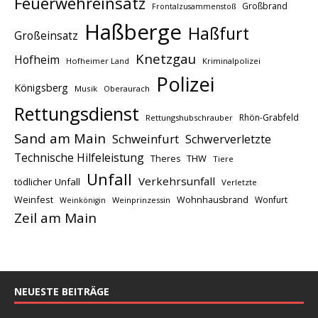
Feuerwehreinsatz
Großbrand
Frontalzusammenstoß
Haßberge
Haßfurt
Großeinsatz
Knetzgau
Hofheim
Hofheimer Land
Kriminalpolizei
Polizei
Königsberg
Musik
Oberaurach
Rettungsdienst
Rhön-Grabfeld
Rettungshubschrauber
Sand am Main
Schweinfurt
Schwerverletzte
Technische Hilfeleistung
THW
Theres
Tiere
Unfall
Verkehrsunfall
tödlicher Unfall
Verletzte
Weinfest
Wohnhausbrand
Wonfurt
Weinprinzessin
Weinkönigin
Zeil am Main
NEUESTE BEITRÄGE