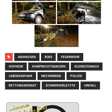
AIDHAUSEN
B303
FEUERWEHR
HOFHEIM
HUMPRECHTSHAUSEN
KLEINSTEINACH
LEBENSGEFAHR
MECHENRIED
POLIZEI
RETTUNGSDIENST
SCHWERVERLETZTE
UNFALL