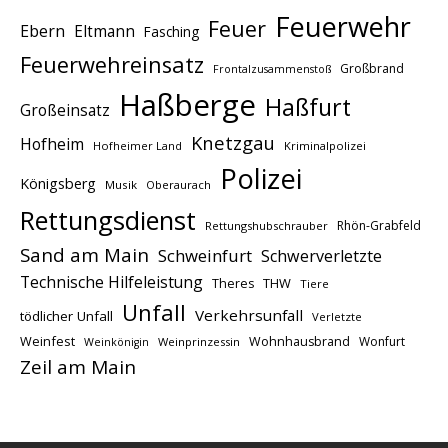
Feuerwehr
Feuer
Ebern
Eltmann
Fasching
Feuerwehreinsatz
Großbrand
Frontalzusammenstoß
Haßberge
Haßfurt
Großeinsatz
Knetzgau
Hofheim
Hofheimer Land
Kriminalpolizei
Polizei
Königsberg
Musik
Oberaurach
Rettungsdienst
Rhön-Grabfeld
Rettungshubschrauber
Sand am Main
Schweinfurt
Schwerverletzte
Technische Hilfeleistung
THW
Theres
Tiere
Unfall
Verkehrsunfall
tödlicher Unfall
Verletzte
Weinfest
Wohnhausbrand
Wonfurt
Weinprinzessin
Weinkönigin
Zeil am Main