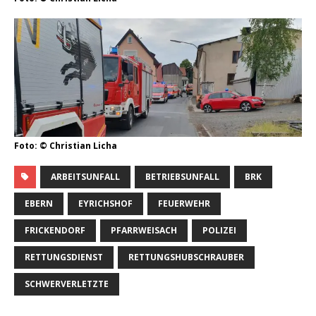
Foto: © Christian Licha
ARBEITSUNFALL
BETRIEBSUNFALL
BRK
EBERN
EYRICHSHOF
FEUERWEHR
FRICKENDORF
PFARRWEISACH
POLIZEI
RETTUNGSDIENST
RETTUNGSHUBSCHRAUBER
SCHWERVERLETZTE