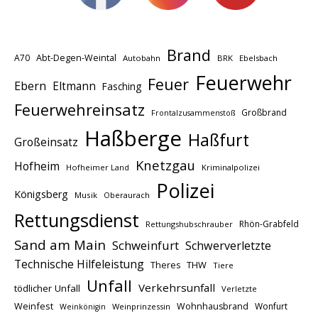
Brand
A70
Abt-Degen-Weintal
Autobahn
BRK
Ebelsbach
Feuerwehr
Feuer
Ebern
Eltmann
Fasching
Feuerwehreinsatz
Großbrand
Frontalzusammenstoß
Haßberge
Haßfurt
Großeinsatz
Knetzgau
Hofheim
Hofheimer Land
Kriminalpolizei
Polizei
Königsberg
Musik
Oberaurach
Rettungsdienst
Rhön-Grabfeld
Rettungshubschrauber
Sand am Main
Schweinfurt
Schwerverletzte
Technische Hilfeleistung
THW
Theres
Tiere
Unfall
Verkehrsunfall
tödlicher Unfall
Verletzte
Weinfest
Wohnhausbrand
Wonfurt
Weinprinzessin
Weinkönigin