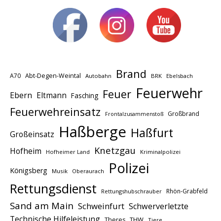
Brand
A70
Abt-Degen-Weintal
Autobahn
BRK
Ebelsbach
Feuerwehr
Feuer
Ebern
Eltmann
Fasching
Feuerwehreinsatz
Großbrand
Frontalzusammenstoß
Haßberge
Haßfurt
Großeinsatz
Knetzgau
Hofheim
Hofheimer Land
Kriminalpolizei
Polizei
Königsberg
Musik
Oberaurach
Rettungsdienst
Rhön-Grabfeld
Rettungshubschrauber
Sand am Main
Schweinfurt
Schwerverletzte
Technische Hilfeleistung
THW
Theres
Tiere