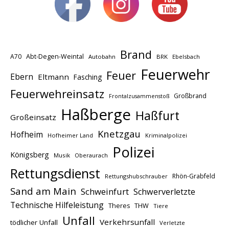
Brand
A70
Abt-Degen-Weintal
Autobahn
BRK
Ebelsbach
Feuerwehr
Feuer
Ebern
Eltmann
Fasching
Feuerwehreinsatz
Großbrand
Frontalzusammenstoß
Haßberge
Haßfurt
Großeinsatz
Knetzgau
Hofheim
Hofheimer Land
Kriminalpolizei
Polizei
Königsberg
Musik
Oberaurach
Rettungsdienst
Rhön-Grabfeld
Rettungshubschrauber
Sand am Main
Schweinfurt
Schwerverletzte
Technische Hilfeleistung
THW
Theres
Tiere
Unfall
Verkehrsunfall
tödlicher Unfall
Verletzte