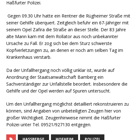
Haßfurter Polizei.
Gegen 09.30 Uhr hatte ein Rentner die Rügheimer Straße mit
seiner Gehilfe überquert. Zeitgleich befuhr ein 67-Jähriger mit
seinem Opel Zafira die Straße an dieser Stelle. Der 83 Jahre
alte Mann kam mit dem Rollator aus noch unbekannter
Ursache zu Fall. Er zog sich bei dem Sturz schwerste
Kopfverletzungen zu, an denen er noch am selben Tag im
Krankenhaus verstarb.
Da der Unfallhergang noch völlig unklar ist, wurde auf
Anordnung der Staatsanwaltschaft Bamberg ein
Sachverständiger zur Unfallstelle beordert. Insbesondere die
Gehilfe und der Opel werden auf Spuren untersucht.
Um den Unfallhergang möglichst detailliert rekonstruieren zu
können, sind Angaben von unbeteiligten Zeugen hier von
großer Wichtigkeit. Zeugenhinweise nimmt die Haßfurter
Polizei unter Tel. 09521/927130 entgegen.
HASSBERGE
HOFHEIM
POLIZEI