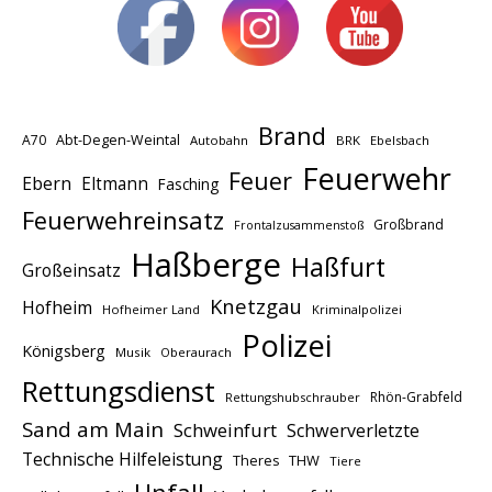
Brand
A70
Abt-Degen-Weintal
Autobahn
BRK
Ebelsbach
Feuerwehr
Feuer
Ebern
Eltmann
Fasching
Feuerwehreinsatz
Großbrand
Frontalzusammenstoß
Haßberge
Haßfurt
Großeinsatz
Knetzgau
Hofheim
Hofheimer Land
Kriminalpolizei
Polizei
Königsberg
Musik
Oberaurach
Rettungsdienst
Rhön-Grabfeld
Rettungshubschrauber
Sand am Main
Schweinfurt
Schwerverletzte
Technische Hilfeleistung
THW
Theres
Tiere
Unfall