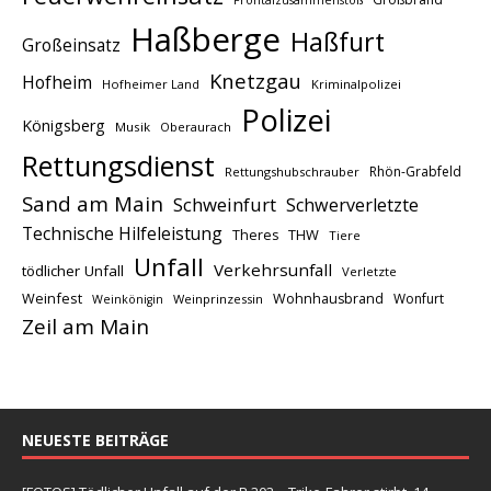
Haßberge
Haßfurt
Großeinsatz
Knetzgau
Hofheim
Hofheimer Land
Kriminalpolizei
Polizei
Königsberg
Musik
Oberaurach
Rettungsdienst
Rhön-Grabfeld
Rettungshubschrauber
Sand am Main
Schweinfurt
Schwerverletzte
Technische Hilfeleistung
THW
Theres
Tiere
Unfall
Verkehrsunfall
tödlicher Unfall
Verletzte
Weinfest
Wohnhausbrand
Wonfurt
Weinprinzessin
Weinkönigin
Zeil am Main
NEUESTE BEITRÄGE