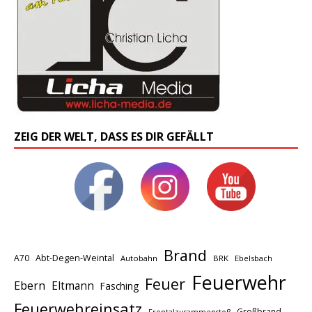
ZEIG DER WELT, DASS ES DIR GEFÄLLT
Brand
A70
Abt-Degen-Weintal
Autobahn
BRK
Ebelsbach
Feuerwehr
Feuer
Ebern
Eltmann
Fasching
Feuerwehreinsatz
Großbrand
Frontalzusammenstoß