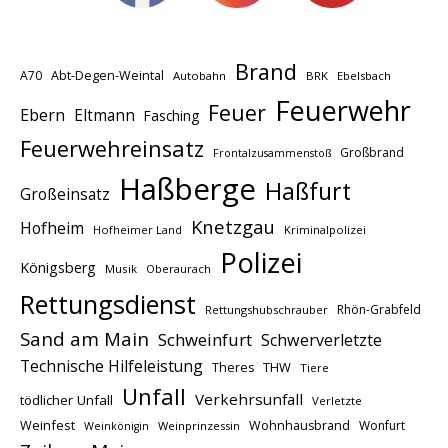
Brand
A70
Abt-Degen-Weintal
Autobahn
BRK
Ebelsbach
Feuerwehr
Feuer
Ebern
Eltmann
Fasching
Feuerwehreinsatz
Großbrand
Frontalzusammenstoß
Haßberge
Haßfurt
Großeinsatz
Knetzgau
Hofheim
Hofheimer Land
Kriminalpolizei
Polizei
Königsberg
Musik
Oberaurach
Rettungsdienst
Rhön-Grabfeld
Rettungshubschrauber
Sand am Main
Schweinfurt
Schwerverletzte
Technische Hilfeleistung
THW
Theres
Tiere
Unfall
Verkehrsunfall
tödlicher Unfall
Verletzte
Weinfest
Wohnhausbrand
Wonfurt
Weinprinzessin
Weinkönigin