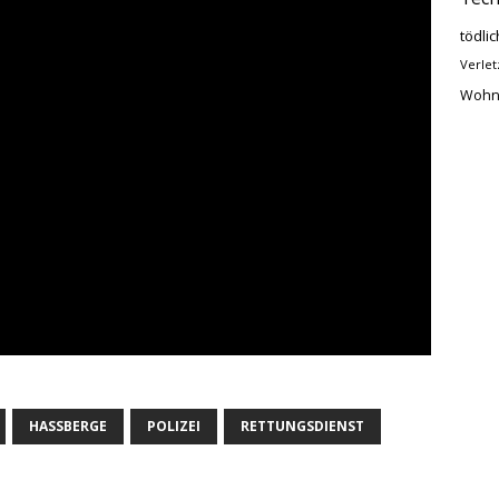
tödlic
Verlet
Wohn
HASSBERGE
POLIZEI
RETTUNGSDIENST