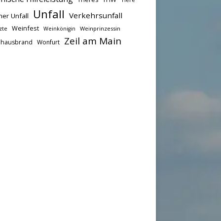
Unfall
Verkehrsunfall
her Unfall
Weinfest
zte
Weinprinzessin
Weinkönigin
Zeil am Main
hausbrand
Wonfurt