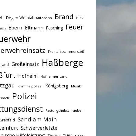
Brand
Abt-Degen-Weintal
Autobahn
BRK
Feuer
Ebern
Eltmann
Fasching
bach
uerwehr
erwehreinsatz
Frontalzusammenstoß
Haßberge
Großeinsatz
brand
ßfurt
Hofheim
Hofheimer Land
tzgau
Königsberg
Kriminalpolizei
Musik
Polizei
urach
ttungsdienst
Rettungshubschrauber
Sand am Main
Grabfeld
einfurt
Schwerverletzte
nische Hilfeleistung
THW
Theres
Tiere