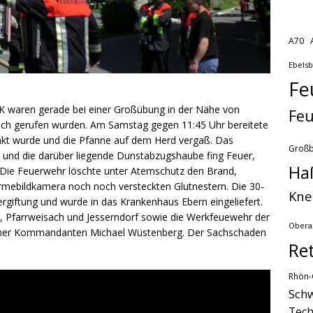
A70
Ebels
Fe
 waren gerade bei einer Großübung in der Nähe von
Feu
hbach gerufen wurden. Am Samstag gegen 11:45 Uhr bereitete
enkt wurde und die Pfanne auf dem Herd vergaß. Das
Groß
ch und die darüber liegende Dunstabzugshaube fing Feuer,
Ha
. Die Feuerwehr löschte unter Atemschutz den Brand,
rmebildkamera noch noch versteckten Glutnestern. Die 30-
Kne
vergiftung und wurde in das Krankenhaus Ebern eingeliefert.
, Pfarrweisach und Jesserndorf sowie die Werkfeuewehr der
Obera
berner Kommandanten Michael Wüstenberg. Der Sachschaden
Re
Rhön-
Schw
Tech