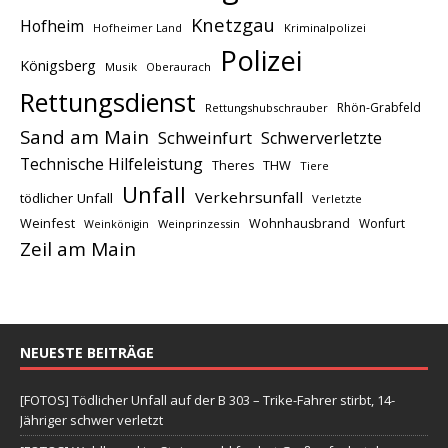
Knetzgau
Hofheim
Hofheimer Land
Kriminalpolizei
Polizei
Königsberg
Musik
Oberaurach
Rettungsdienst
Rhön-Grabfeld
Rettungshubschrauber
Sand am Main
Schweinfurt
Schwerverletzte
Technische Hilfeleistung
THW
Theres
Tiere
Unfall
Verkehrsunfall
tödlicher Unfall
Verletzte
Weinfest
Wohnhausbrand
Wonfurt
Weinprinzessin
Weinkönigin
Zeil am Main
NEUESTE BEITRÄGE
[FOTOS] Tödlicher Unfall auf der B 303 – Trike-Fahrer stirbt, 14-
Jähriger schwer verletzt