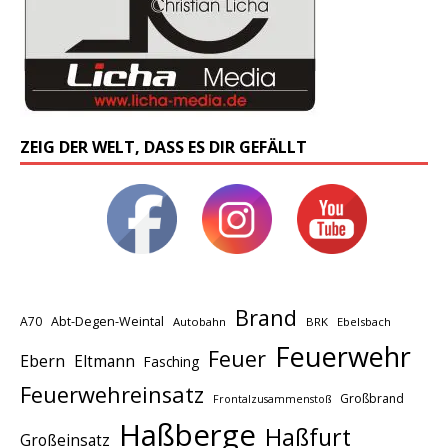
ZEIG DER WELT, DASS ES DIR GEFÄLLT
Brand
A70
Abt-Degen-Weintal
Autobahn
BRK
Ebelsbach
Feuerwehr
Feuer
Ebern
Eltmann
Fasching
Feuerwehreinsatz
Großbrand
Frontalzusammenstoß
Haßberge
Haßfurt
Großeinsatz