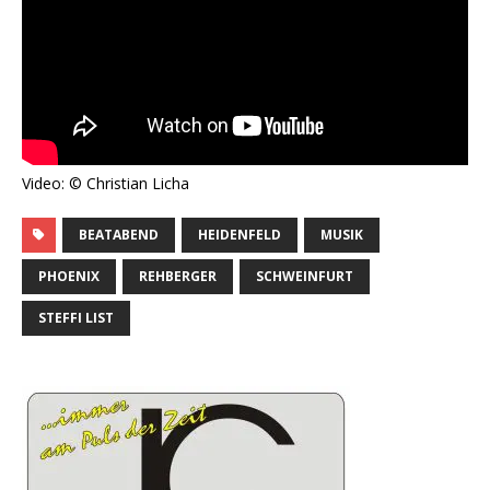
Video: © Christian Licha
BEATABEND
HEIDENFELD
MUSIK
PHOENIX
REHBERGER
SCHWEINFURT
STEFFI LIST