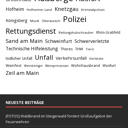
Knetzgau
Hofheim
Hofheimer Land
Kriminalpolizei
Polizei
Königsberg
Musik
Oberaurach
Rettungsdienst
Rhön-Grabfeld
Rettungshubschrauber
Sand am Main
Schweinfurt
Schwerverletzte
Technische Hilfeleistung
THW
Theres
Tiere
Unfall
Verkehrsunfall
tödlicher Unfall
Verletzte
Weinfest
Wohnhausbrand
Wonfurt
Weinprinzessin
Weinkönigin
Zeil am Main
NEUESTE BEITRÄGE
[FOTOS] Waldbrand im Steigerwald fordert Großaufgebot der
Feuerwehren