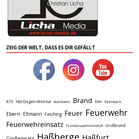
ZEIG DER WELT, DASS ES DIR GEFÄLLT
Brand
A70
Abt-Degen-Weintal
Autobahn
BRK
Ebelsbach
Feuerwehr
Feuer
Ebern
Eltmann
Fasching
Feuerwehreinsatz
Großbrand
Frontalzusammenstoß
Haßberge
Haßfurt
Großeinsatz