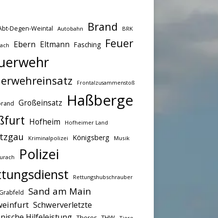
Brand
Abt-Degen-Weintal
Autobahn
BRK
Feuer
Ebern
Eltmann
Fasching
bach
uerwehr
erwehreinsatz
Frontalzusammenstoß
Haßberge
Großeinsatz
brand
ßfurt
Hofheim
Hofheimer Land
tzgau
Königsberg
Kriminalpolizei
Musik
Polizei
urach
ttungsdienst
Rettungshubschrauber
Sand am Main
Grabfeld
einfurt
Schwerverletzte
nische Hilfeleistung
THW
Theres
Tiere