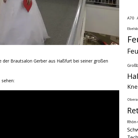
A70
Ebels
Fe
Feu
 der Brautsalon Gerber aus Haßfurt bei seiner großen
Groß
Ha
u sehen:
Kne
Obera
Re
Rhön-
Schw
Tech