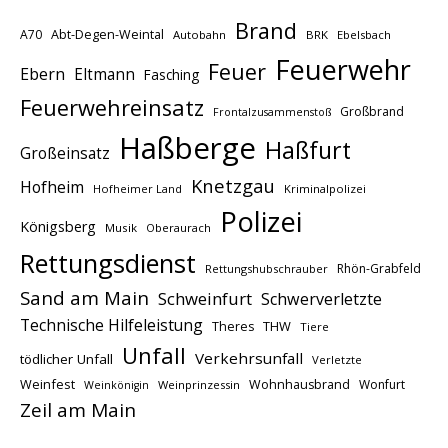
Brand
A70
Abt-Degen-Weintal
Autobahn
BRK
Ebelsbach
Feuerwehr
Feuer
Ebern
Eltmann
Fasching
Feuerwehreinsatz
Großbrand
Frontalzusammenstoß
Haßberge
Haßfurt
Großeinsatz
Knetzgau
Hofheim
Hofheimer Land
Kriminalpolizei
Polizei
Königsberg
Musik
Oberaurach
Rettungsdienst
Rhön-Grabfeld
Rettungshubschrauber
Sand am Main
Schweinfurt
Schwerverletzte
Technische Hilfeleistung
THW
Theres
Tiere
Unfall
Verkehrsunfall
tödlicher Unfall
Verletzte
Weinfest
Wohnhausbrand
Wonfurt
Weinprinzessin
Weinkönigin
Zeil am Main