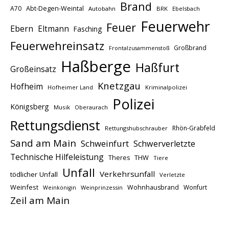
Brand
A70
Abt-Degen-Weintal
Autobahn
BRK
Ebelsbach
Feuerwehr
Feuer
Ebern
Eltmann
Fasching
Feuerwehreinsatz
Großbrand
Frontalzusammenstoß
Haßberge
Haßfurt
Großeinsatz
Knetzgau
Hofheim
Hofheimer Land
Kriminalpolizei
Polizei
Königsberg
Musik
Oberaurach
Rettungsdienst
Rhön-Grabfeld
Rettungshubschrauber
Sand am Main
Schweinfurt
Schwerverletzte
Technische Hilfeleistung
THW
Theres
Tiere
Unfall
Verkehrsunfall
tödlicher Unfall
Verletzte
Weinfest
Wohnhausbrand
Wonfurt
Weinprinzessin
Weinkönigin
Zeil am Main