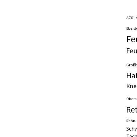
A70
Ebels
Fe
Feu
Groß
Ha
Kne
Obera
Re
Rhön-
Schw
Tech