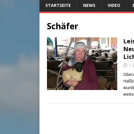
STARTSEITE
NEWS
VIDEO
Schäfer
Lei
Neu
Lic
7. 
Obera
Haßbe
wurde
weite