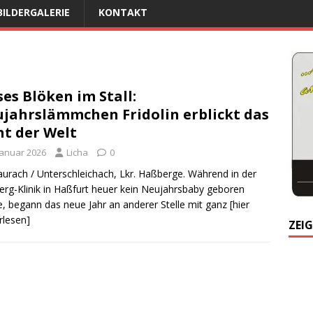
BILDERGALERIE
KONTAKT
ses Blöken im Stall:
jahrslämmchen Fridolin erblickt das
ht der Welt
Januar 2026
Licha
0
urach / Unterschleichach, Lkr. Haßberge. Während in der
rg-Klinik in Haßfurt heuer kein Neujahrsbaby geboren
, begann das neue Jahr an anderer Stelle mit ganz
[hier
rlesen]
ZEIG