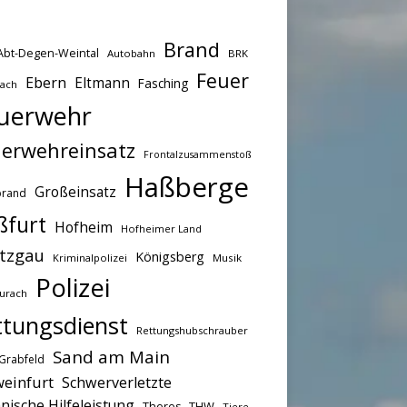
Brand
Abt-Degen-Weintal
Autobahn
BRK
Feuer
Ebern
Eltmann
Fasching
bach
uerwehr
erwehreinsatz
Frontalzusammenstoß
Haßberge
Großeinsatz
brand
ßfurt
Hofheim
Hofheimer Land
tzgau
Königsberg
Kriminalpolizei
Musik
Polizei
urach
ttungsdienst
Rettungshubschrauber
Sand am Main
Grabfeld
einfurt
Schwerverletzte
nische Hilfeleistung
THW
Theres
Tiere