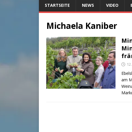
STARTSEITE
NEWS
VIDEO
Michaela Kaniber
Min
Min
frä
12
Ebels
am Mo
Weina
Mark