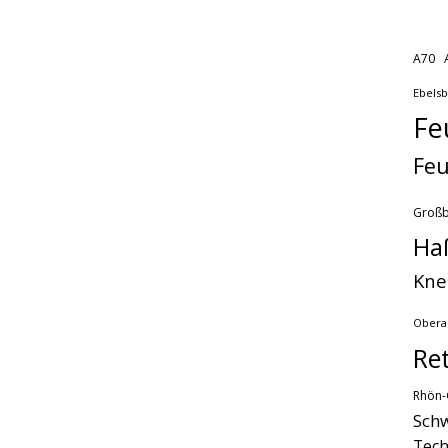
A70
Ebels
Fe
Feu
Groß
Ha
Kne
Obera
Re
Rhön-
Schw
Tech