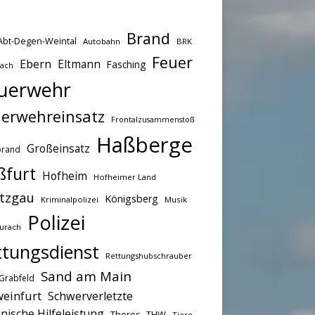
Brand
Abt-Degen-Weintal
Autobahn
BRK
Feuer
Ebern
Eltmann
Fasching
bach
uerwehr
erwehreinsatz
Frontalzusammenstoß
Haßberge
Großeinsatz
brand
ßfurt
Hofheim
Hofheimer Land
tzgau
Königsberg
Kriminalpolizei
Musik
Polizei
urach
ttungsdienst
Rettungshubschrauber
Sand am Main
Grabfeld
einfurt
Schwerverletzte
nische Hilfeleistung
THW
Theres
Tiere