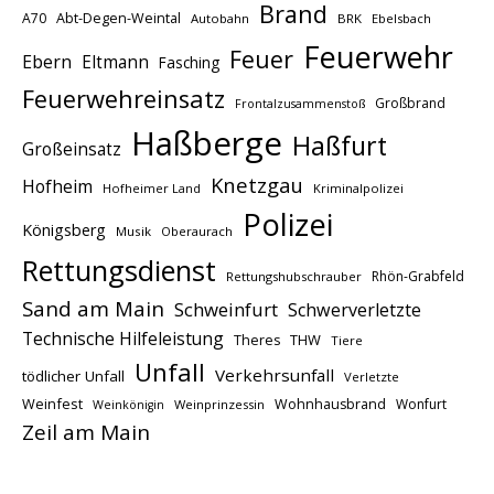
Brand
A70
Abt-Degen-Weintal
Autobahn
BRK
Ebelsbach
Feuerwehr
Feuer
Ebern
Eltmann
Fasching
Feuerwehreinsatz
Großbrand
Frontalzusammenstoß
Haßberge
Haßfurt
Großeinsatz
Knetzgau
Hofheim
Hofheimer Land
Kriminalpolizei
Polizei
Königsberg
Musik
Oberaurach
Rettungsdienst
Rhön-Grabfeld
Rettungshubschrauber
Sand am Main
Schweinfurt
Schwerverletzte
Technische Hilfeleistung
THW
Theres
Tiere
Unfall
Verkehrsunfall
tödlicher Unfall
Verletzte
Weinfest
Wohnhausbrand
Wonfurt
Weinprinzessin
Weinkönigin
Zeil am Main