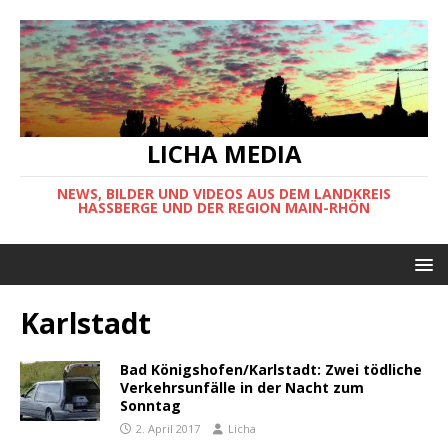
LICHA MEDIA
NEWS, BILDER UND VIDEOS AUS DEM LANDKREIS
HASSBERGE UND DER REGION MAIN-RHÖN
Karlstadt
Bad Königshofen/Karlstadt: Zwei tödliche
Verkehrsunfälle in der Nacht zum
Sonntag
2. April 2017
Licha