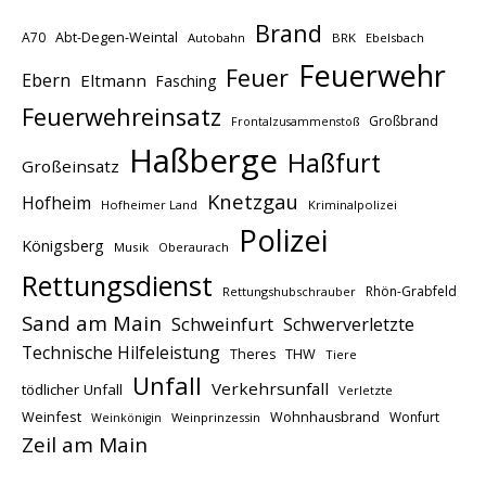
Brand
A70
Abt-Degen-Weintal
Autobahn
BRK
Ebelsbach
Feuerwehr
Feuer
Ebern
Eltmann
Fasching
Feuerwehreinsatz
Großbrand
Frontalzusammenstoß
Haßberge
Haßfurt
Großeinsatz
Knetzgau
Hofheim
Hofheimer Land
Kriminalpolizei
Polizei
Königsberg
Musik
Oberaurach
Rettungsdienst
Rhön-Grabfeld
Rettungshubschrauber
Sand am Main
Schweinfurt
Schwerverletzte
Technische Hilfeleistung
THW
Theres
Tiere
Unfall
Verkehrsunfall
tödlicher Unfall
Verletzte
Weinfest
Wohnhausbrand
Wonfurt
Weinprinzessin
Weinkönigin
Zeil am Main