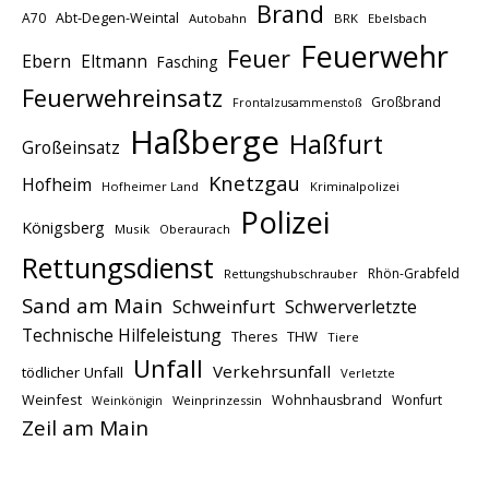
Brand
A70
Abt-Degen-Weintal
Autobahn
BRK
Ebelsbach
Feuerwehr
Feuer
Ebern
Eltmann
Fasching
Feuerwehreinsatz
Großbrand
Frontalzusammenstoß
Haßberge
Haßfurt
Großeinsatz
Knetzgau
Hofheim
Hofheimer Land
Kriminalpolizei
Polizei
Königsberg
Musik
Oberaurach
Rettungsdienst
Rhön-Grabfeld
Rettungshubschrauber
Sand am Main
Schweinfurt
Schwerverletzte
Technische Hilfeleistung
THW
Theres
Tiere
Unfall
Verkehrsunfall
tödlicher Unfall
Verletzte
Weinfest
Wohnhausbrand
Wonfurt
Weinprinzessin
Weinkönigin
Zeil am Main