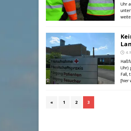
Uhr a
unter
weite
Kei
Lan
4.
Haßfu
Uhr) 
Fall,
[hier
«
1
2
3