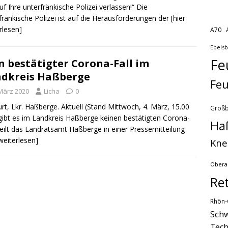
uf Ihre unterfränkische Polizei verlassen!“ Die
fränkische Polizei ist auf die Herausforderungen der
[hier
rlesen]
A70
Ebels
Fe
n bestätigter Corona-Fall im
dkreis Haßberge
Feu
 März 2020
Licha
0
rt, Lkr. Haßberge. Aktuell (Stand Mittwoch, 4. März, 15.00
Groß
gibt es im Landkreis Haßberge keinen bestätigten Corona-
Ha
 teilt das Landratsamt Haßberge in einer Pressemitteilung
 weiterlesen]
Kne
Obera
Re
Rhön-
Schw
Tech