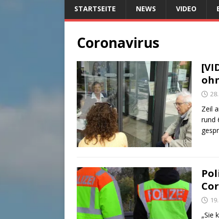
STARTSEITE
NEWS
VIDEO
Coronavirus
[VI
ohn
28.
Zeil 
rund 
gespr
Pol
Cor
19
„Sie 