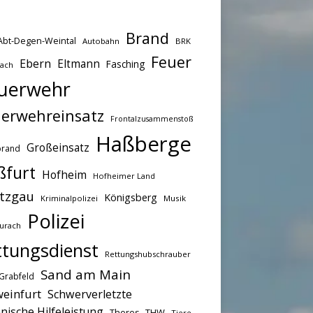
Brand
Abt-Degen-Weintal
Autobahn
BRK
Feuer
Ebern
Eltmann
Fasching
bach
uerwehr
erwehreinsatz
Frontalzusammenstoß
Haßberge
Großeinsatz
brand
ßfurt
Hofheim
Hofheimer Land
tzgau
Königsberg
Kriminalpolizei
Musik
Polizei
urach
ttungsdienst
Rettungshubschrauber
Sand am Main
Grabfeld
einfurt
Schwerverletzte
nische Hilfeleistung
THW
Theres
Tiere