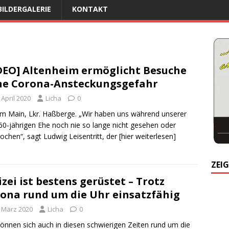
BILDERGALERIE
KONTAKT
DEO] Altenheim ermöglicht Besuche
e Corona-Ansteckungsgefahr
 April 2020
Licha
0
am Main, Lkr. Haßberge. „Wir haben uns während unserer
60-jährigen Ehe noch nie so lange nicht gesehen oder
ochen“, sagt Ludwig Leisentritt, der
[hier weiterlesen]
ZEIG
izei ist bestens gerüstet – Trotz
ona rund um die Uhr einsatzfähig
. März 2020
Licha
0
können sich auch in diesen schwierigen Zeiten rund um die